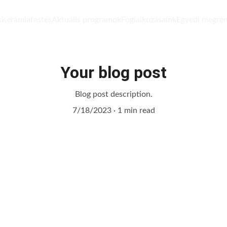
k
Kerámiafestés
Aktuális programok
Foglalkozásaink
Egyedi megre
Your blog post
Blog post description.
7/18/2023
1 min read